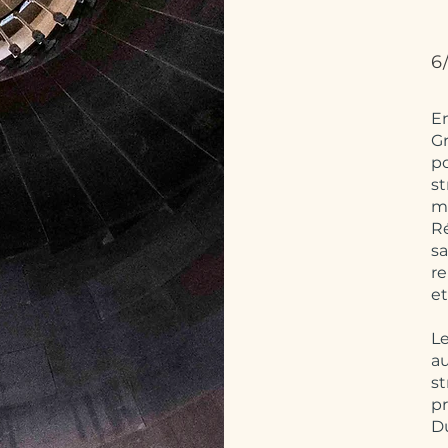
6
En
G
po
st
m
Ré
sa
re
et
Le
au
st
p
Du