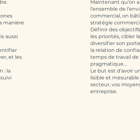
dre.
Maintenant qu’on a 
l’ensemble de l’en
zones
commercial, on bât
la manière
stratégie commercial
Définir des objectif
is aussi
les priorités, cibler
diversifier son porte
ntifier
la relation de confi
ver, et les
temps de travail de
pragmatique…
 : la
Le but est d’avoir un
 suivi
lisible et mesurable
secteur, vos moyens 
entreprise.