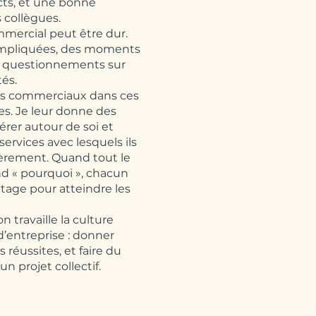
ects, et une bonne
 collègues.
mercial peut être dur.
ompliquées, des moments
es questionnements sur
tés.
s commerciaux dans ces
es. Je leur donne des
érer autour de soi et
services avec lesquels ils
lièrement. Quand tout le
 « pourquoi », chacun
tage pour atteindre les
on travaille la culture
’entreprise : donner
es réussites, et faire du
 projet collectif.