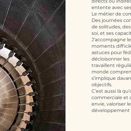
directs ou indir
entente avec ses
Le métier de com
Des journées c
de solitudes, d
soi, et ses capaci
J’accompagne le
moments difficil
astuces pour féd
décloisonner les 
travaillent régu
monde comprend
s’implique davan
objectifs.
C’est aussi là qu’
commerciale et d
envie, valoriser l
développement un