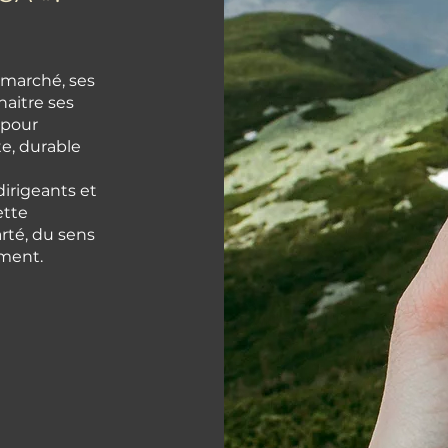
 marché, ses
naitre ses
 pour
e, durable
irigeants et
ette
rté, du sens
ement.