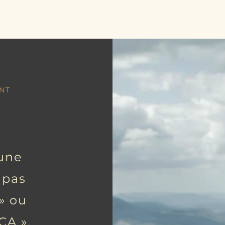
Accueil
Médiation
Facilitati
NT
une
 pas
 » ou
CA ».