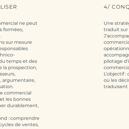
LISER
4/ CON
mercial ne peut
Une stratég
es formées,
traduit sur 
.
J’accompag
ons sur mesure
commercia
 responsables
opérationne
chnico-
accompagne
du temps et des
pilotage d’
e la prospection,
commercial
isseurs,
L’objectif 
, argumentaire,
où les déci
sation.
traduisent 
que commercial
 et les bonnes
er durablement,
 fond : comprendre
 cycles de ventes,