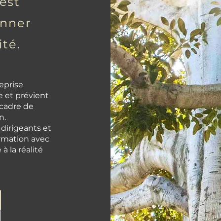
est
onner
ité.
reprise
e et prévient
 cadre de
n.
dirigeants et
ormation avec
 la réalité