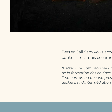
Better Call Sam vous ac
contraintes, mais comme
*Better Call Sam propose un
de la formation des équipes.
Il ne comprend aucune presta
déchets, ni d’intermédiation