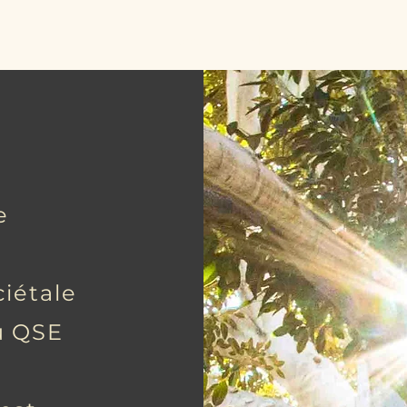
Accueil
Médiation
Facilitati
e
ciétale
u QSE