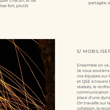
quer chacun, et de
partagée, e
ise fort, plutôt
5/ MOBILISE
Ensemble on va p
Je vous soutiens
vos équipes sur l
et QSE à travers 
réalisés, le renf
communication i
place d’une dyna
On travaille sur l
cohésion, la reco