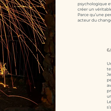
psychologique et
créer un véritabl
Parce qu’une pe
acteur du chan
6
Un
t
Je
pe
av
pr
u
Le
s’