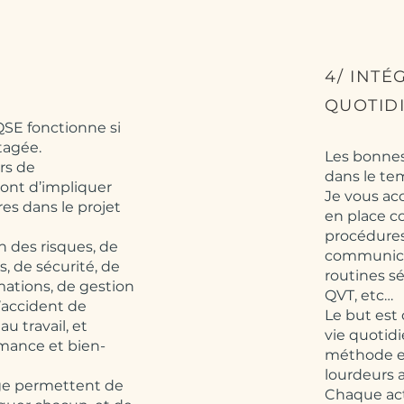
4/ INT
QUOTID
SE fonctionne si
tagée.
Les bonnes
rs de
dans le te
ront d’impliquer
Je vous ac
es dans le projet
en place co
procédures 
n des risques, de
communicat
, de sécurité, de
routines sé
ations, de gestion
QVT, etc…
d’accident de
Le but est 
au travail, et
vie quotidi
rmance et bien-
méthode et
lourdeurs a
e permettent de
Chaque act