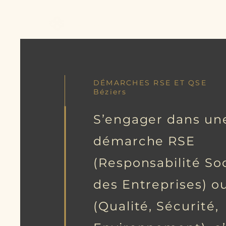
Better Call Sam
DÉMARCHES RSE ET QSE
Béziers
S’engager dans un
démarche RSE
(Responsabilité So
des Entreprises) o
(Qualité, Sécurité,