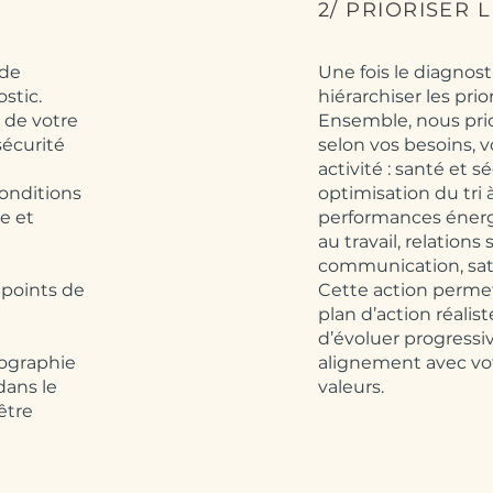
2/ PRIORISER 
 de
Une fois le diagnosti
stic.
hiérarchiser les prior
 de votre
Ensemble, nous prio
sécurité
selon vos besoins, v
activité : santé et sé
onditions
optimisation du tri à
e et
performances énergé
au travail, relations 
communication, sati
s points de
Cette action perme
plan d’action réalis
d’évoluer progress
tographie
alignement avec vot
dans le
valeurs.
être