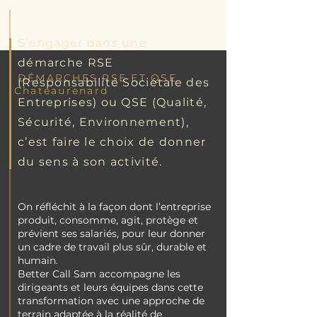
Better Call Sam
S’engager dans une
démarche RSE
DÉMARCHES RSE ET QSE
(Responsabilité Sociétale des
Chateaurenard
Entreprises) ou QSE (Qualité,
Sécurité, Environnement),
c’est faire le choix de donner
du sens à son activité.
On réfléchit à la façon dont l’entreprise
produit, consomme, agit, protège et
prévient ses salariés, pour leur donner
un cadre de travail plus sûr, durable et
humain.
Better Call Sam accompagne les
dirigeants et leurs équipes dans cette
transformation avec une approche de
terrain adaptée à la réalité de