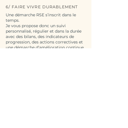
6/ FAIRE VIVRE DURABLEMENT
Une démarche RSE s’inscrit dans le
temps.
Je vous propose donc un suivi
personnalisé, régulier et dans la durée
avec des bilans, des indicateurs de
progression, des actions correctives et
une démarche d’amélioration continue.
Les process mis en place doivent
s’adapter aux évolutions
réglementaires, aux retours du terrain,
et aux nouvelles priorités de
l’entreprise.