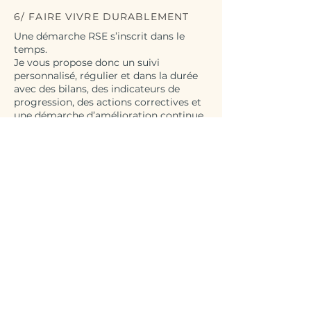
6/ FAIRE VIVRE DURABLEMENT
Une démarche RSE s’inscrit dans le
temps.
Je vous propose donc un suivi
personnalisé, régulier et dans la durée
avec des bilans, des indicateurs de
progression, des actions correctives et
une démarche d’amélioration continue.
Les process mis en place doivent
s’adapter aux évolutions
réglementaires, aux retours du terrain,
et aux nouvelles priorités de
l’entreprise.