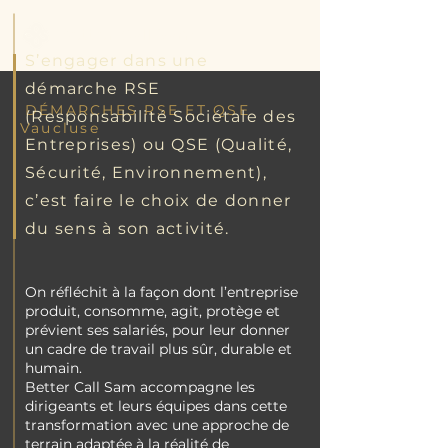
Better Call Sam
S’engager dans une
démarche RSE
DÉMARCHES RSE ET QSE
(Responsabilité Sociétale des
Vaucluse
Entreprises) ou QSE (Qualité,
Sécurité, Environnement),
c’est faire le choix de donner
du sens à son activité.
On réfléchit à la façon dont l’entreprise
produit, consomme, agit, protège et
prévient ses salariés, pour leur donner
un cadre de travail plus sûr, durable et
humain.
Better Call Sam accompagne les
dirigeants et leurs équipes dans cette
transformation avec une approche de
terrain adaptée à la réalité de