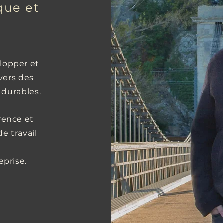
que et
lopper et
avers des
 durables.
rence et
e travail
eprise.