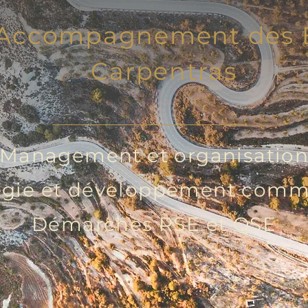
t Accompagnement des E
Carpentras
Management et organisatio
égie et développement comm
Démarches RSE et QSE