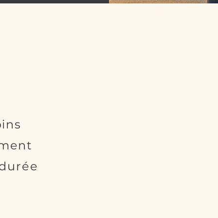
ins
ement
 durée