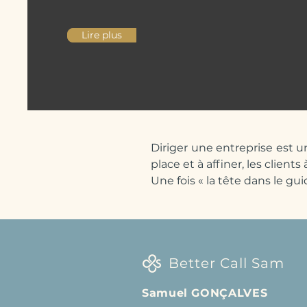
Lire plus
Diriger une entreprise est u
place et à affiner, les client
Une fois « la tête dans le gui
Better Call Sam vous propos
de répondre à vos besoins, 
stratégie et de développem
C’est un accompagnement co
Better Call Sam
et de pérenniser votre activit
Samuel GONÇALVES
Tout accompagnement commenc