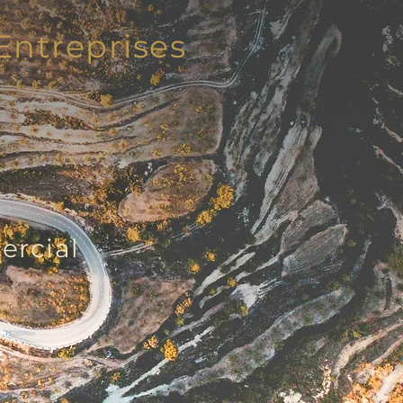
ntreprises
n
ercial