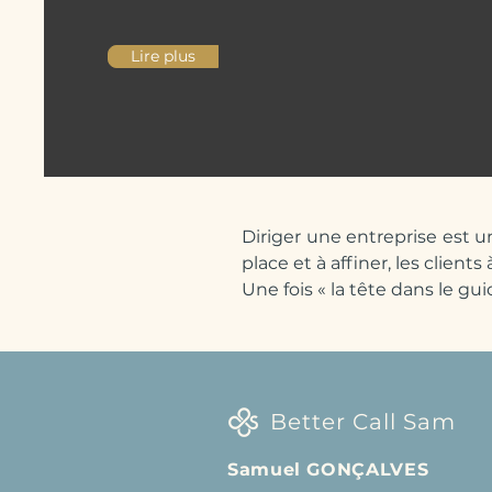
Lire plus
Diriger une entreprise est u
place et à affiner, les client
Une fois « la tête dans le gui
Better Call Sam vous propos
de répondre à vos besoins, 
stratégie et de développem
C’est un accompagnement co
Better Call Sam
et de pérenniser votre activit
Samuel GONÇALVES
Tout accompagnement commenc