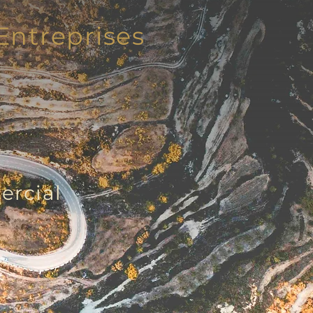
ntreprises
n
ercial