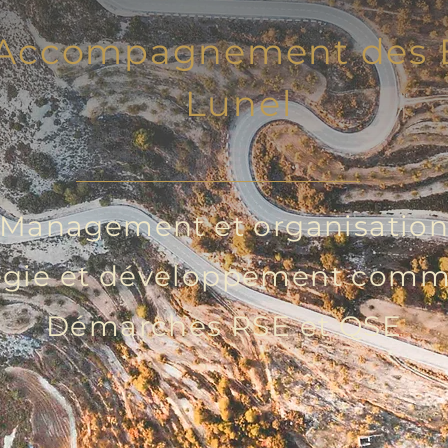
t Accompagnement des E
Lunel
Management et organisatio
égie et développement comm
Démarches RSE et QSE