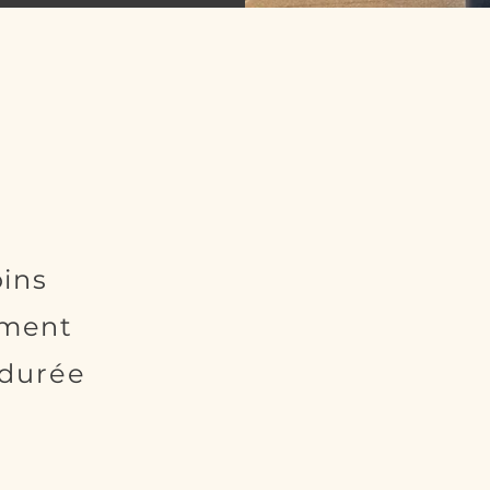
ins
ement
 durée