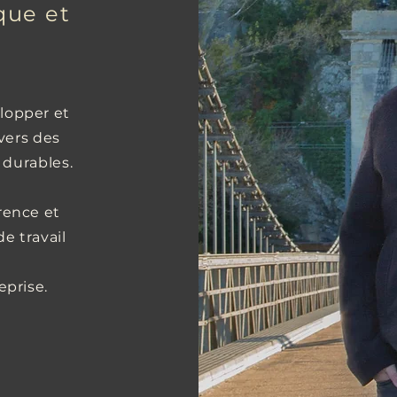
que et
lopper et
avers des
 durables.
rence et
e travail
eprise.