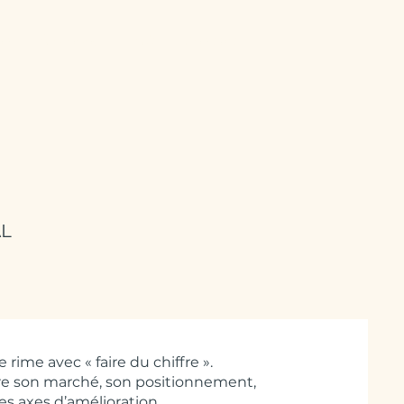
on
À propos
FAQ
Contact
AL
rime avec « faire du chiffre ».
re son marché, son positionnement,
ses axes d’amélioration.