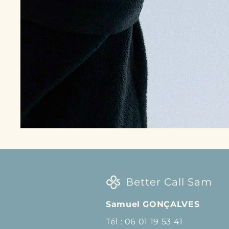
Better Call Sam
Samuel GONÇALVES
Tél :
06 01 19 53 41