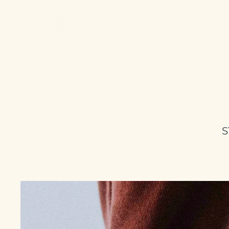
Better Call Sam
S