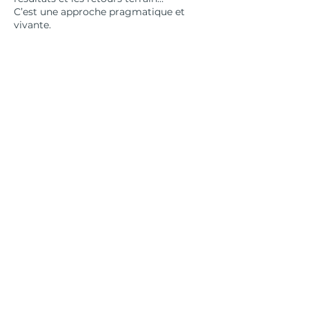
C’est une approche pragmatique et
vivante.
Avec Better Call Sam, la stratégie
devient un levier de développement
simple, humain et durable.