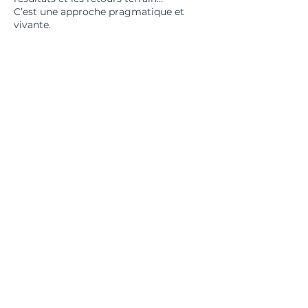
C’est une approche pragmatique et
vivante.
Avec Better Call Sam, la stratégie
devient un levier de développement
simple, humain et durable.