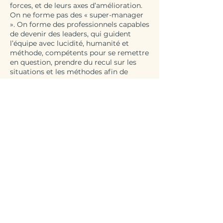
forces, et de leurs axes d’amélioration.
On ne forme pas des « super-manager
». On forme des professionnels capables
de devenir des leaders, qui guident
l’équipe avec lucidité, humanité et
méthode, compétents pour se remettre
en question, prendre du recul sur les
situations et les méthodes afin de
proposer, en permanence, une
amélioration continue.
Parce qu’un management efficace,
c’est une dynamique collective, où
chacun trouve sa place, comprend son
utilité, et contribue au projet commun.