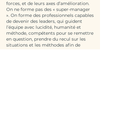
forces, et de leurs axes d’amélioration.
On ne forme pas des « super-manager
». On forme des professionnels capables
de devenir des leaders, qui guident
l’équipe avec lucidité, humanité et
méthode, compétents pour se remettre
en question, prendre du recul sur les
situations et les méthodes afin de
proposer, en permanence, une
amélioration continue.
Parce qu’un management efficace,
c’est une dynamique collective, où
chacun trouve sa place, comprend son
utilité, et contribue au projet commun.